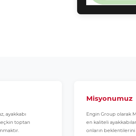
Misyonumuz
z, ayakkabı
Engin Group olarak 
seçkin toptan
en kaliteli ayakkabıla
ınmaktır.
onların beklentilerin