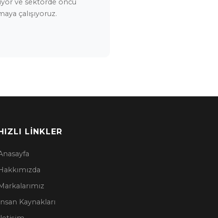
iyor ve sektörde öncü
maya çalışıyoruz.
HIZLI LINKLER
Anasayfa
Hakkımızda
Markalarımız
İnsan Kaynakları