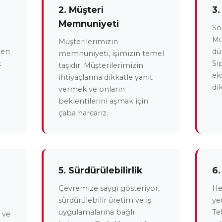
2. Müşteri
3.
Memnuniyeti
Sö
Mü
Müşterilerimizin
 en
dür
memnuniyeti, işimizin temel
k
Si
taşıdır. Müşterilerimizin
ek
ihtiyaçlarına dikkatle yanıt
di
vermek ve onların
beklentilerini aşmak için
çaba harcarız.
5. Sürdürülebilirlik
6.
Çevremize saygı gösteriyor,
He
sürdürülebilir üretim ve iş
ye
uygulamalarına bağlı
Te
 ve