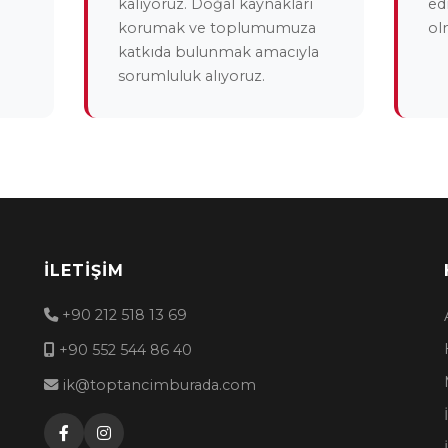
kalıyoruz. Doğal kaynakları
ed
korumak ve toplumumuza
ol
katkıda bulunmak amacıyla
sorumluluk alıyoruz.
İLETIŞIM
+90 212 518 13 69
+90 552 544 86 40
ik@toptancimburada.com