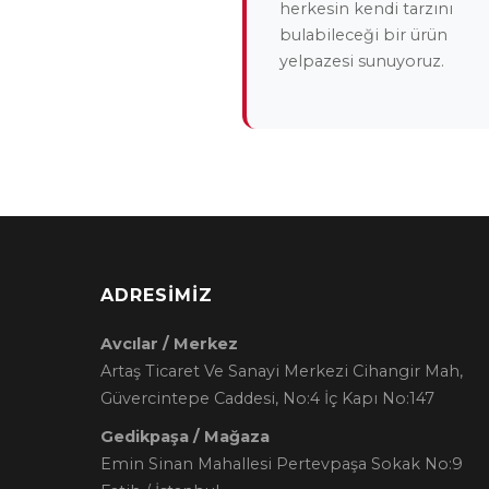
herkesin kendi tarzını
bulabileceği bir ürün
yelpazesi sunuyoruz.
ADRESIMIZ
Avcılar / Merkez
Artaş Ticaret Ve Sanayi Merkezi Cihangir Mah,
Güvercintepe Caddesi, No:4 İç Kapı No:147
Gedikpaşa / Mağaza
Emin Sinan Mahallesi Pertevpaşa Sokak No:9