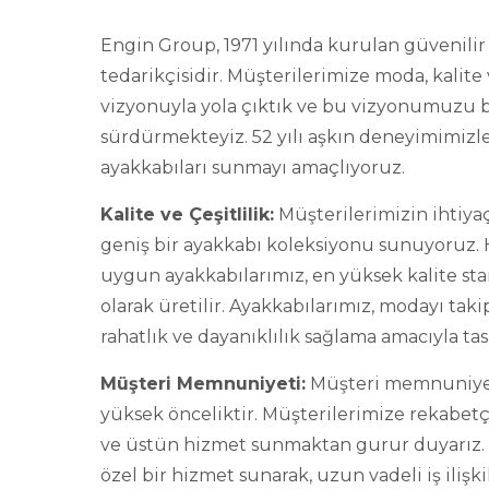
Engin Group, 1971 yılında kurulan güvenilir
tedarikçisidir. Müşterilerimize moda, kalite 
vizyonuyla yola çıktık ve bu vizyonumuzu b
sürdürmekteyiz. 52 yılı aşkın deneyimimizle
ayakkabıları sunmayı amaçlıyoruz.
Kalite ve Çeşitlilik:
Müşterilerimizin ihtiyaç
geniş bir ayakkabı koleksiyonu sunuyoruz. H
uygun ayakkabılarımız, en yüksek kalite st
olarak üretilir. Ayakkabılarımız, modayı ta
rahatlık ve dayanıklılık sağlama amacıyla tas
Müşteri Memnuniyeti:
Müşteri memnuniyet
yüksek önceliktir. Müşterilerimize rekabetçi f
ve üstün hizmet sunmaktan gurur duyarız. 
özel bir hizmet sunarak, uzun vadeli iş ilişk